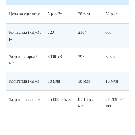
Цена за единицу
5 р./кВт
28 р./л
52 р./л
Кол.тепла (кДж) /
720
2164
661
р.
Затраты сырья /
5000 кВт
297 л
523 л
мес
Кол.тепла (кДж)
18 млн
18 млн
18 млн
Затраты на сырье
25.000 р./мес
8.316 р./
27.209 р./
мес
мес